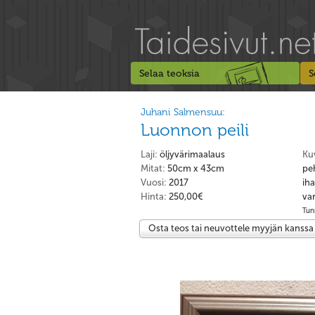
Selaa teoksia
S
Juhani Salmensuu:
Luonnon peili
Laji:
öljyvärimaalaus
Ku
Mitat:
50cm x 43cm
pe
Vuosi:
2017
iha
Hinta:
250,00€
var
Tunn
Osta teos tai neuvottele myyjän kanssa