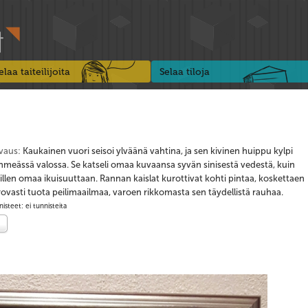
elaa taiteilijoita
Selaa tiloja
vaus:
Kaukainen vuori seisoi ylväänä vahtina, ja sen kivinen huippu kylpi
hmeässä valossa. Se katseli omaa kuvaansa syvän sinisestä vedestä, kuin
illen omaa ikuisuuttaan. Rannan kaislat kurottivat kohti pintaa, koskettaen
ovasti tuota peilimaailmaa, varoen rikkomasta sen täydellistä rauhaa.
isteet: ei tunnisteita