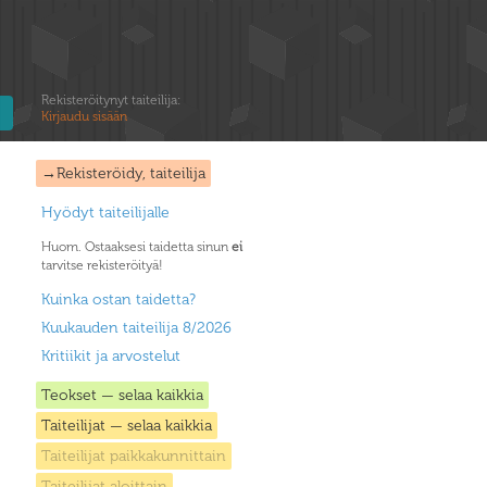
Rekisteröitynyt taiteilija:
Kirjaudu sisään
→Rekisteröidy, taiteilija
Hyödyt taiteilijalle
Huom. Ostaaksesi taidetta sinun
ei
tarvitse rekisteröityä!
Kuinka ostan taidetta?
Kuukauden taiteilija 8/2026
Kritiikit ja arvostelut
Teokset — selaa kaikkia
Taiteilijat — selaa kaikkia
Taiteilijat paikkakunnittain
Taiteilijat aloittain