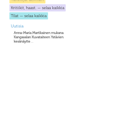
Kritiikit, haast. — selaa kaikkia
Tilat — selaa kaikkia
Uutisia
Anna-Maria Martikainen mukana
Kangasalan Kuvataiteen Ystävien
kesänäytte
...