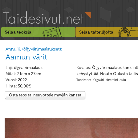
Selaa teoksia
Selaa taiteilijoita
Annu K. (öljyvärimaalaukset):
Aamun värit
Laji:
öljyvärimaalaus
Kuvaus:
Öljyvärimaalaus kankaalle
Mitat:
21cm x 27cm
kehystyttää. Nouto Oulusta tai lis
Vuosi:
2022
Tunnisteet: Öljyväri, abstrakti, oulu
Hinta:
50,00€
Osta teos tai neuvottele myyjän kanssa