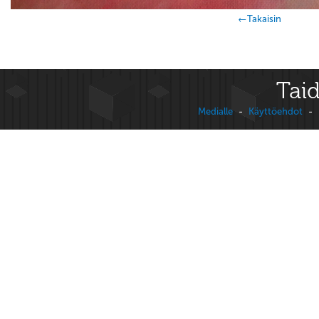
←Takaisin
Taid
Medialle
-
Käyttöehdot
-