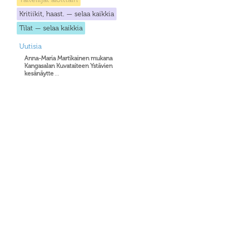
Kritiikit, haast. — selaa kaikkia
Tilat — selaa kaikkia
Uutisia
Anna-Maria Martikainen mukana
Kangasalan Kuvataiteen Ystävien
kesänäytte
...