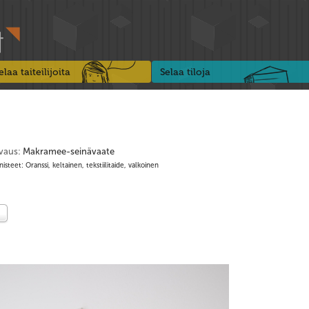
elaa taiteilijoita
Selaa tiloja
vaus:
Makramee-seinävaate
isteet: Oranssi, keltainen, tekstiilitaide, valkoinen