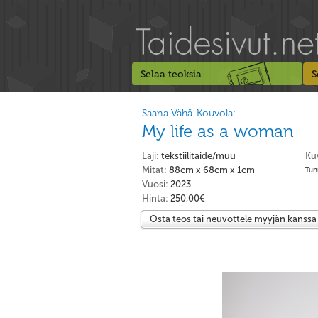
Selaa teoksia
S
Saana Vähä-Kouvola:
My life as a woman
Laji:
tekstiilitaide/muu
Ku
Mitat:
88cm x 68cm x 1cm
Tunn
Vuosi:
2023
Hinta:
250,00€
Osta teos tai neuvottele myyjän kanssa