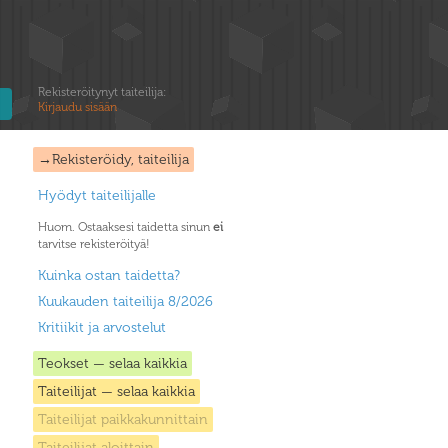
Rekisteröitynyt taiteilija:
Kirjaudu sisään
→Rekisteröidy, taiteilija
Hyödyt taiteilijalle
Huom. Ostaaksesi taidetta sinun
ei
tarvitse rekisteröityä!
Kuinka ostan taidetta?
Kuukauden taiteilija 8/2026
Kritiikit ja arvostelut
Teokset — selaa kaikkia
Taiteilijat — selaa kaikkia
Taiteilijat paikkakunnittain
Taiteilijat aloittain