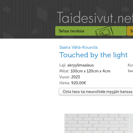
Selaa teoksia
S
Saana Vähä-Kouvola:
Touched by the light
Laji:
akryylimaalaus
Ku
Mitat:
100cm x 120cm x 4cm
Tunn
Vuosi:
2023
Hinta:
920,00€
Osta teos tai neuvottele myyjän kanssa