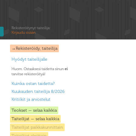
Rekisteröitynyt taiteilija:
Kirjaudu sisään
→Rekisteröidy, taiteilija
Hyödyt taiteilijalle
Huom. Ostaaksesi taidetta sinun
ei
tarvitse rekisteröityä!
Kuinka ostan taidetta?
Kuukauden taiteilija 8/2026
Kritiikit ja arvostelut
Teokset — selaa kaikkia
Taiteilijat — selaa kaikkia
Taiteilijat paikkakunnittain
Taiteilijat aloittain