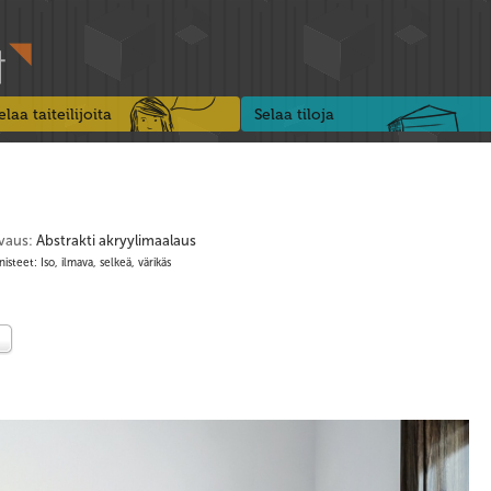
elaa taiteilijoita
Selaa tiloja
vaus:
Abstrakti akryylimaalaus
isteet: Iso, ilmava, selkeä, värikäs