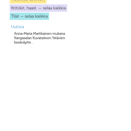
Kritiikit, haast. — selaa kaikkia
Tilat — selaa kaikkia
Uutisia
Anna-Maria Martikainen mukana
Kangasalan Kuvataiteen Ystävien
kesänäytte
...