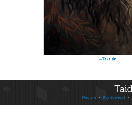
←Takaisin
Taid
Medialle
-
Käyttöehdot
-