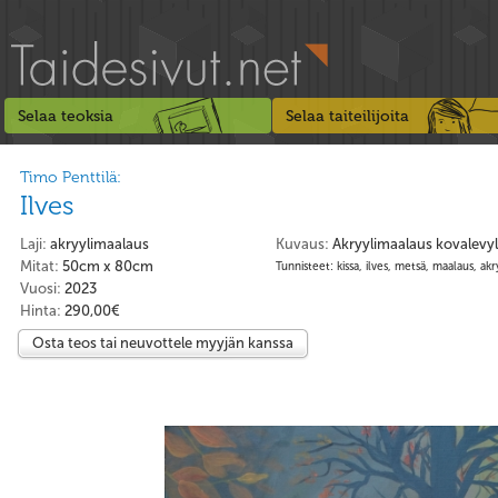
Selaa teoksia
Selaa taiteilijoita
Timo Penttilä:
Ilves
Laji:
akryylimaalaus
Kuvaus:
Akryylimaalaus kovalevyl
Mitat:
50cm x 80cm
Tunnisteet: kissa, ilves, metsä, maalaus, akr
Vuosi:
2023
Hinta:
290,00€
Osta teos tai neuvottele myyjän kanssa