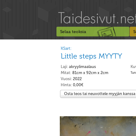
Selaa teoksia
S
KSart:
Little steps MYYTY
Laji:
akryylimaalaus
Ku
Mitat:
81cm x 92cm x 2cm
Tunn
Vuosi:
2022
Hinta:
0,00€
Osta teos tai neuvottele myyjän kanssa