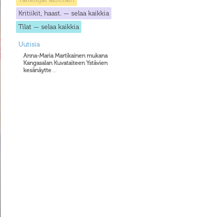
Kritiikit, haast. — selaa kaikkia
Tilat — selaa kaikkia
Uutisia
Anna-Maria Martikainen mukana
Kangasalan Kuvataiteen Ystävien
kesänäytte
...