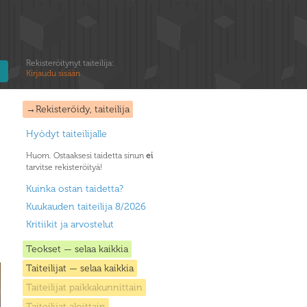
Rekisteröitynyt taiteilija:
Kirjaudu sisään
→Rekisteröidy, taiteilija
Hyödyt taiteilijalle
Huom. Ostaaksesi taidetta sinun
ei
tarvitse rekisteröityä!
Kuinka ostan taidetta?
Kuukauden taiteilija 8/2026
Kritiikit ja arvostelut
Teokset — selaa kaikkia
Taiteilijat — selaa kaikkia
Taiteilijat paikkakunnittain
Taiteilijat aloittain