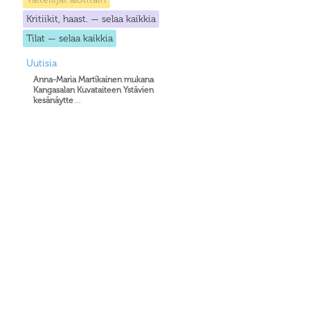
Kritiikit, haast. — selaa kaikkia
Tilat — selaa kaikkia
Uutisia
Anna-Maria Martikainen mukana
Kangasalan Kuvataiteen Ystävien
kesänäytte
...