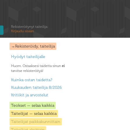
Rekisteröitynyt taiteilija:
Kirjaudu sisään
→Rekisteröidy, taiteilija
Hyödyt taiteilijalle
Huom. Ostaaksesi taidetta sinun
ei
tarvitse rekisteröityä!
Kuinka ostan taidetta?
Kuukauden taiteilija 8/2026
Kritiikit ja arvostelut
Teokset — selaa kaikkia
Taiteilijat — selaa kaikkia
Taiteilijat paikkakunnittain
Taiteilijat aloittain