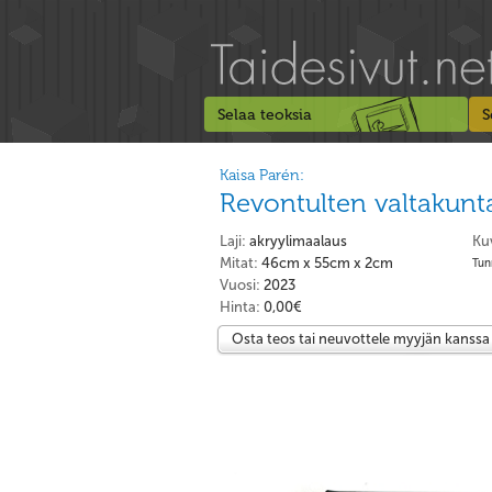
Selaa teoksia
S
Kaisa Parén:
Revontulten valtakun
Laji:
akryylimaalaus
Ku
Mitat:
46cm x 55cm x 2cm
Tunn
Vuosi:
2023
Hinta:
0,00€
Osta teos tai neuvottele myyjän kanssa