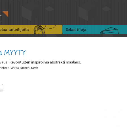
elaa taiteilijoita
Selaa tiloja
ta MYYTY
vaus:
Revontulten inspiroima abstrakti maalaus.
isteet: Vihreä, sininen, taivas