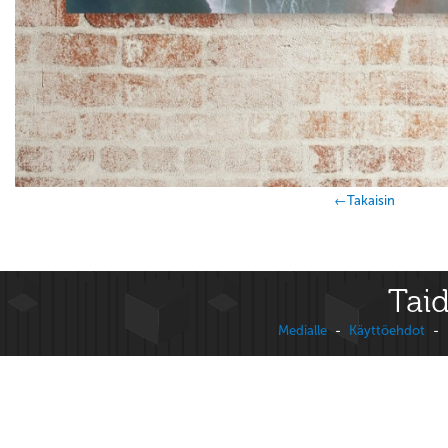
←Takaisin
Taid
Medialle
-
Käyttöehdot
-