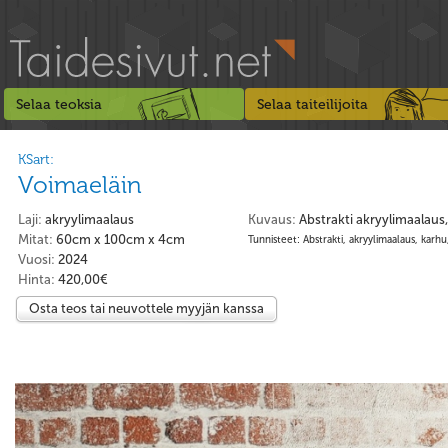
Selaa teoksia
Selaa taiteilijoita
KSart:
Voimaeläin
Laji:
akryylimaalaus
Kuvaus:
Abstrakti akryylimaalaus
Mitat:
60cm x 100cm x 4cm
Tunnisteet: Abstrakti, akryylimaalaus, karhu
Vuosi:
2024
Hinta:
420,00€
Osta teos tai neuvottele myyjän kanssa