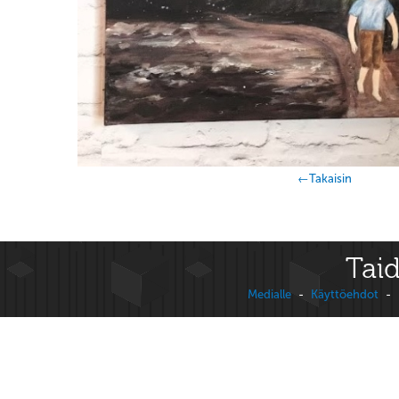
←Takaisin
Taid
Medialle
-
Käyttöehdot
-