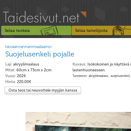
Selaa teoksia
Selaa taiteilijoita
taivaanrannanmaalaamo:
Suojelusenkeli pojalle
Laji:
akryylimaalaus
Kuvaus:
Isokokoinen ja näyttävä s
Mitat:
60cm x 73cm x 2cm
lastenhuoneeseen.
Vuosi:
2024
Tunnisteet: akryylimaalaus., suojelusenkeli, 
Hinta:
220,00€
Osta teos tai neuvottele myyjän kanssa