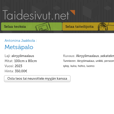
Selaa teoksia
Selaa taiteilijoita
Antonina Jaakkola :
Metsäpalo
Laji:
akryylimaalaus
Kuvaus:
Akryylimaalaus ,sekatekn
Mitat:
100cm x 80cm
Tunnisteet: Akryylimaalaus, uniikki, persoona
Vuosi:
2023
syksy, kulta, hohto, luonto
Hinta:
350,00€
Osta teos tai neuvottele myyjän kanssa