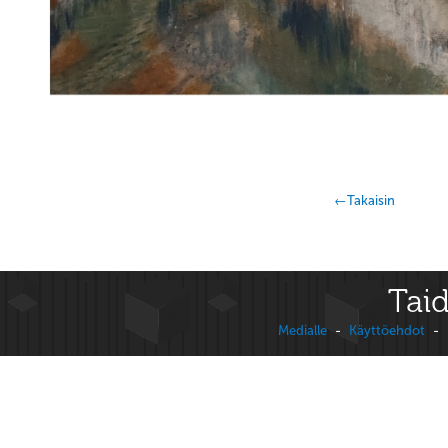
←Takaisin
Taid
Medialle
-
Käyttöehdot
-