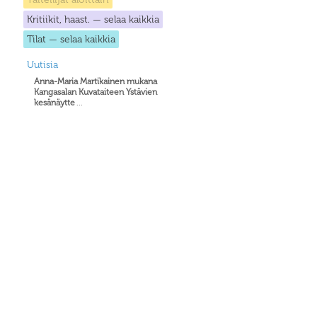
Kritiikit, haast. — selaa kaikkia
Tilat — selaa kaikkia
Uutisia
Anna-Maria Martikainen mukana
Kangasalan Kuvataiteen Ystävien
kesänäytte
...