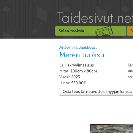
Selaa teoksia
S
Antonina Jaakkola :
Meren tuoksu
Laji:
akryylimaalaus
Ku
Mitat:
100cm x 80cm
Tunn
Vuosi:
2023
pers
Hinta:
550,00€
Osta teos tai neuvottele myyjän kanssa