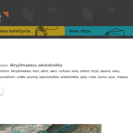
elaa taiteilijoita
Selaa tiloja
vaus:
Akryylimaalaus ,sekatekniikka
isteet: Akryylimaalaus, meri, aallot, aalto, turkoosi, kulta, sininen, kryyli, sisustus, taulu,
oonallinen, uniikki, pouring, kaatotekniikka, sekatekniikka, syksy, ruska, luonto, puut, maalaus