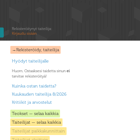
Rekisteröitynyt taiteilija:
Kirjaudu sisään
→Rekisteröidy, taiteilija
Hyödyt taiteilijalle
Huom. Ostaaksesi taidetta sinun
ei
tarvitse rekisteröityä!
Kuinka ostan taidetta?
Kuukauden taiteilija 8/2026
Kritiikit ja arvostelut
Teokset — selaa kaikkia
Taiteilijat — selaa kaikkia
Taiteilijat paikkakunnittain
Taiteilijat aloittain