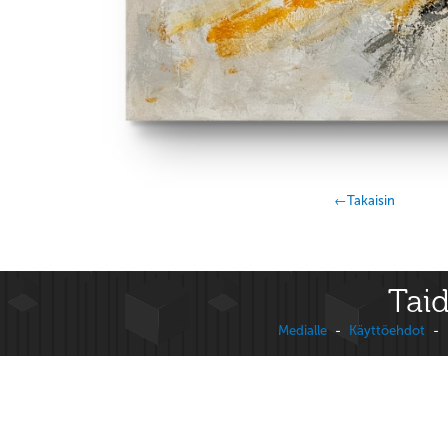
←Takaisin
Taid
Medialle
-
Käyttöehdot
-