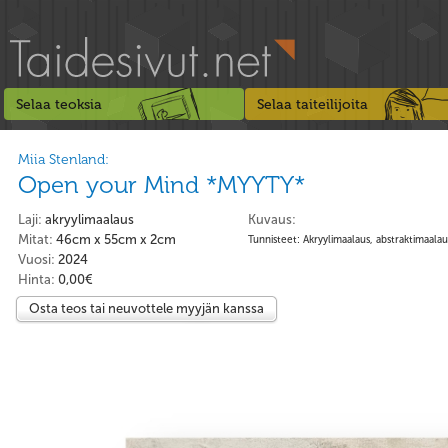
Selaa teoksia
Selaa taiteilijoita
Miia Stenland:
Open your Mind *MYYTY*
Laji:
akryylimaalaus
Kuvaus:
Mitat:
46cm x 55cm x 2cm
Tunnisteet: Akryylimaalaus, abstraktimaalau
Vuosi:
2024
Hinta:
0,00€
Osta teos tai neuvottele myyjän kanssa