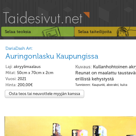
Selaa teoksia
Selaa taiteilijoita
DariaDash Art:
Auringonlasku Kaupungissa
Kuvaus:
Kullanhohtoinen akry
Laji:
akryylimaalaus
Reunat on maalattu taustaväri
Mitat:
50cm x 70cm x 2cm
erillistä kehystystä
Vuosi:
2021
Hinta:
200,00€
Tunnisteet: Kaupunki, abstrakti, kulta
Osta teos tai neuvottele myyjän kanssa