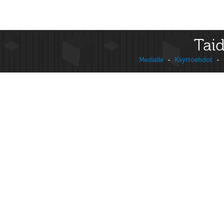
Taid
Medialle
-
Käyttöehdot
-