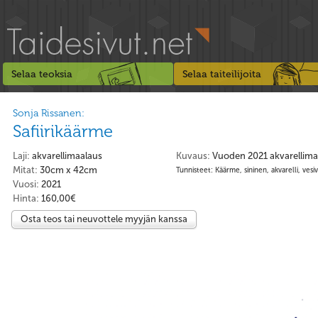
Selaa teoksia
Selaa taiteilijoita
Sonja Rissanen:
Safiirikäärme
Laji:
akvarellimaalaus
Kuvaus:
Vuoden 2021 akvarellima
Mitat:
30cm x 42cm
Tunnisteet: Käärme, sininen, akvarelli, vesiv
Vuosi:
2021
Hinta:
160,00€
Osta teos tai neuvottele myyjän kanssa