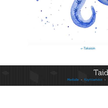
←Takaisin
Taid
Medialle
-
Käyttöehdot
-