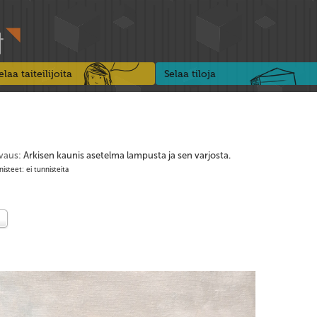
elaa taiteilijoita
Selaa tiloja
vaus:
Arkisen kaunis asetelma lampusta ja sen varjosta.
isteet: ei tunnisteita