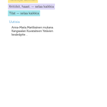
Kritiikit, haast. — selaa kaikkia
Tilat — selaa kaikkia
Uutisia
Anna-Maria Martikainen mukana
Kangasalan Kuvataiteen Ystävien
kesänäytte
...