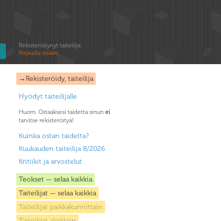
Rekisteröitynyt taiteilija:
Kirjaudu sisään
→Rekisteröidy, taiteilija
Hyödyt taiteilijalle
Huom. Ostaaksesi taidetta sinun
ei
tarvitse rekisteröityä!
Kuinka ostan taidetta?
Kuukauden taiteilija 8/2026
Kritiikit ja arvostelut
Teokset — selaa kaikkia
Taiteilijat — selaa kaikkia
Taiteilijat paikkakunnittain
Taiteilijat aloittain