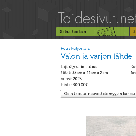
Selaa teoksia
S
Petri Koljonen:
Valon ja varjon lähde
Laji:
öljyvärimaalaus
Ku
Mitat:
33cm x 41cm x 2cm
Tunn
Vuosi:
2025
Hinta:
300,00€
Osta teos tai neuvottele myyjän kanssa