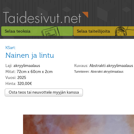
Selaa teoksia
Selaa taiteilijoita
KSart:
Nainen ja lintu
Laji:
akryylimaalaus
Kuvaus:
Abstrakti akryylimaalaus
Mitat:
72cm x 60cm x 2cm
Tunnisteet: Abstrakti akryylimaalaus
Vuosi:
2025
Hinta:
320,00€
Osta teos tai neuvottele myyjän kanssa