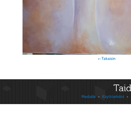
←Takaisin
Taid
Medialle
-
Käyttöehdot
-