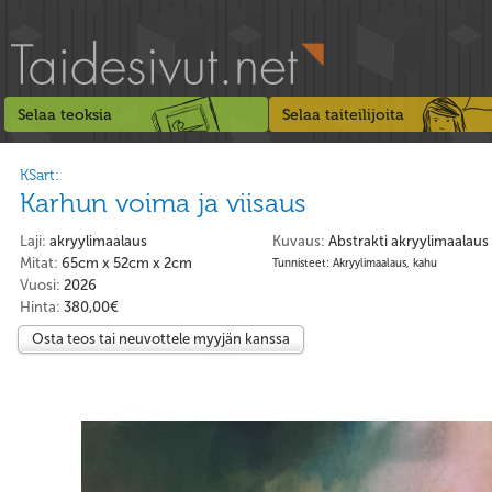
Selaa teoksia
Selaa taiteilijoita
KSart:
Karhun voima ja viisaus
Laji:
akryylimaalaus
Kuvaus:
Abstrakti akryylimaalau
Mitat:
65cm x 52cm x 2cm
Tunnisteet: Akryylimaalaus, kahu
Vuosi:
2026
Hinta:
380,00€
Osta teos tai neuvottele myyjän kanssa