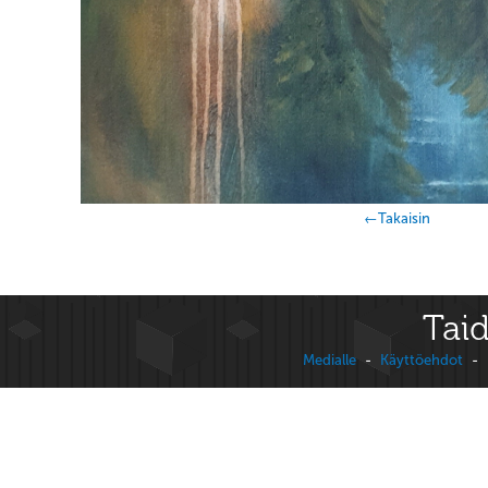
←Takaisin
Taid
Medialle
-
Käyttöehdot
-