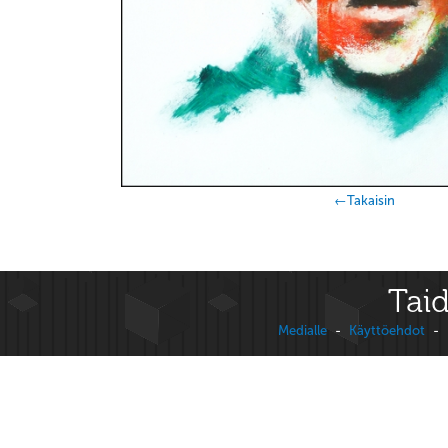
←Takaisin
Taid
Medialle
-
Käyttöehdot
-