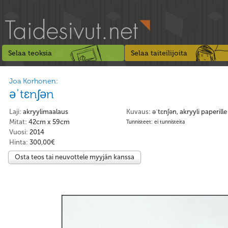
Selaa teoksia
Selaa taiteilijoita
Joa Korhonen:
əˈtɛnʃən
Laji:
akryylimaalaus
Kuvaus:
əˈtɛnʃən, akryyli paperill
Mitat:
42cm x 59cm
Tunnisteet: ei tunnisteita
Vuosi:
2014
Hinta:
300,00€
Osta teos tai neuvottele myyjän kanssa