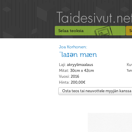
Selaa teoksia
S
Joa Korhonen:
ˈlaɪən mæn
Laji:
akryylimaalaus
Ku
Mitat:
30cm x 42cm
Tunn
Vuosi:
2016
Hinta:
200,00€
Osta teos tai neuvottele myyjän kanssa