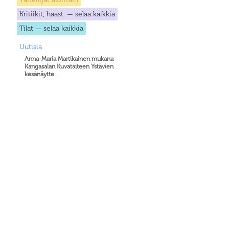
Kritiikit, haast. — selaa kaikkia
Tilat — selaa kaikkia
Uutisia
Anna-Maria Martikainen mukana
Kangasalan Kuvataiteen Ystävien
kesänäytte
...