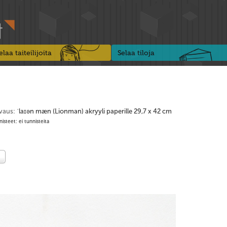
elaa taiteilijoita
Selaa tiloja
vaus:
ˈlaɪən mæn (Lionman) akryyli paperille 29,7 x 42 cm
isteet: ei tunnisteita