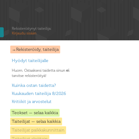
Rekisteröitynyt taiteilija:
Kirjaudu sisään
→Rekisteröidy, taiteilija
Hyödyt taiteilijalle
Huom. Ostaaksesi taidetta sinun
ei
tarvitse rekisteröityä!
Kuinka ostan taidetta?
Kuukauden taiteilija 8/2026
Kritiikit ja arvostelut
Teokset — selaa kaikkia
Taiteilijat — selaa kaikkia
Taiteilijat paikkakunnittain
Taiteilijat aloittain