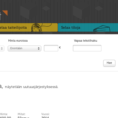
elaa taiteilijoita
Selaa tiloja
Hinta euroissa
Vapaa tekstihaku
€
Enintään
Hae
a,
näytetään uutuusjärjestyksessä.
Hinta:
Mitat:
Vuosi: