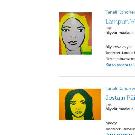
Taneli Kohone
Lampun H
Laji:
öljyvärimaalaus
öljy kovalevylle
Tunnisteet: Lampun he
Piirteet puhtaassa na
Katso teosta tai
Taneli Kohone
Jostain Pä
Laji:
öljyvärimaalaus
myyty
Tunnisteet: Tarkoituk