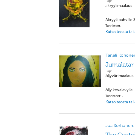
Laji:
akryylimaalaus
Akryyli pahville
Tunnisteet: -
Katso teosta tai
Taneli Kohone
Jumalatar
Laji:
öljyvärimaalaus
öljy kovalevylle
Tunnisteet: -
Katso teosta tai
Joa Korhonen:
The Capta