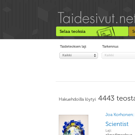
Selaa teoksia
S
Taideteoksen laji
Tarkennus
Kaikki
Kaikki
4443 teost
Hakuehdoilla löytyi
Joa Korhonen:
Scientist
Laji: