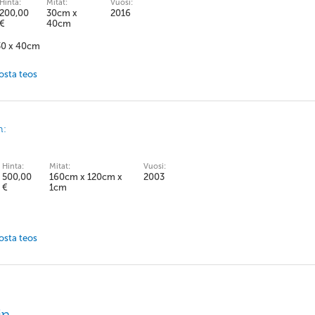
Hinta:
Mitat:
Vuosi:
200,00
30cm x
2016
€
40cm
 30 x 40cm
 osta teos
n:
Hinta:
Mitat:
Vuosi:
500,00
160cm x 120cm x
2003
€
1cm
 osta teos
in