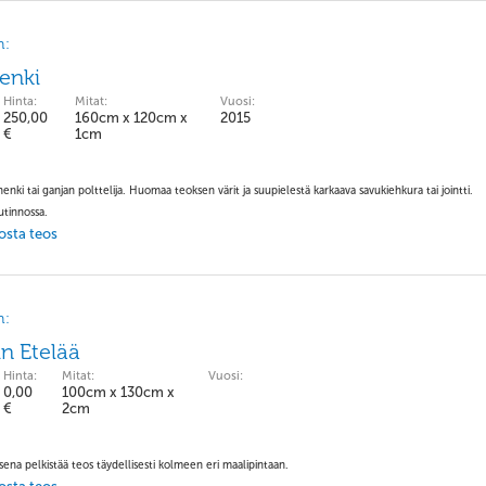
n:
enki
Hinta:
Mitat:
Vuosi:
250,00
160cm x 120cm x
2015
€
1cm
nki tai ganjan polttelija. Huomaa teoksen värit ja suupielestä karkaava savukiehkura tai jointti.
utinnossa.
 osta teos
n:
in Etelää
Hinta:
Mitat:
Vuosi:
0,00
100cm x 130cm x
€
2cm
sena pelkistää teos täydellisesti kolmeen eri maalipintaan.