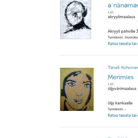
əˈnänəmə
Laji:
akryylimaalaus
Akryyli pahville
Tunnisteet: muotokuva
Katso teosta tai
Taneli Kohone
Merimies
Laji:
öljyvärimaalaus
öljy kankaalle
Tunnisteet: -
Katso teosta tai