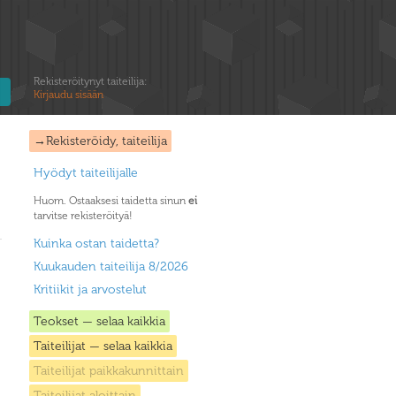
Rekisteröitynyt taiteilija:
Kirjaudu sisään
→Rekisteröidy, taiteilija
Hyödyt taiteilijalle
Huom. Ostaaksesi taidetta sinun
ei
tarvitse rekisteröityä!
Kuinka ostan taidetta?
Kuukauden taiteilija 8/2026
Kritiikit ja arvostelut
Teokset — selaa kaikkia
Taiteilijat — selaa kaikkia
Taiteilijat paikkakunnittain
Taiteilijat aloittain