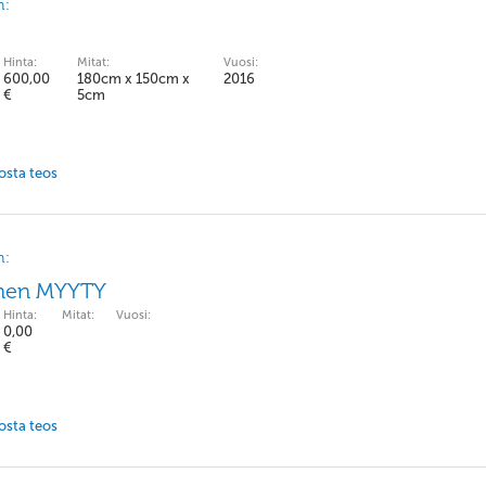
n:
Hinta:
Mitat:
Vuosi:
600,00
180cm x 150cm x
2016
€
5cm
 osta teos
n:
nen MYYTY
Hinta:
Mitat:
Vuosi:
0,00
€
 osta teos