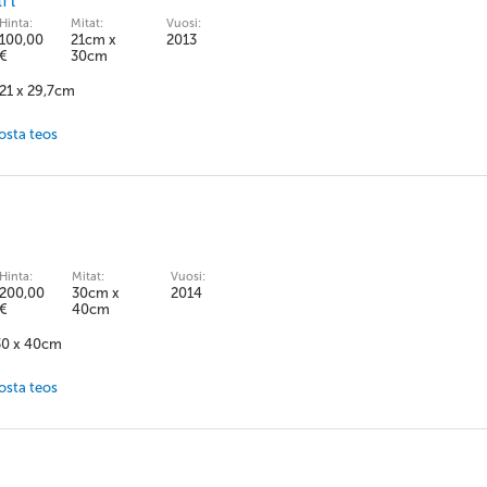
Hinta:
Mitat:
Vuosi:
100,00
21cm x
2013
€
30cm
 21 x 29,7cm
 osta teos
Hinta:
Mitat:
Vuosi:
200,00
30cm x
2014
€
40cm
 30 x 40cm
 osta teos