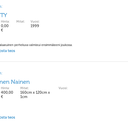
n:
YTY
Hinta:
Mitat:
Vuosi:
0,00
1999
€
laatuinen perhekuva valmistui ensimmäisteni joukossa.
 osta teos
n:
inen Nainen
Hinta:
Mitat:
Vuosi:
400,00
160cm x 120cm x
€
1cm
 osta teos