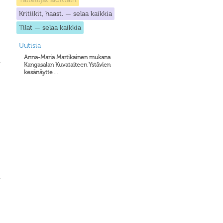
Kritiikit, haast. — selaa kaikkia
Tilat — selaa kaikkia
Uutisia
Anna-Maria Martikainen mukana
Kangasalan Kuvataiteen Ystävien
kesänäytte
...