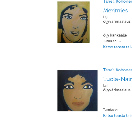
Taneli Kohone
Merimies
Laji:
öljyvärimaalaus
öljy kankaalle
Tunnisteet: -
Katso teosta tai
Taneli Kohone
Luola-Nai
Laji:
öljyvärimaalaus
Tunnisteet: -
Katso teosta tai