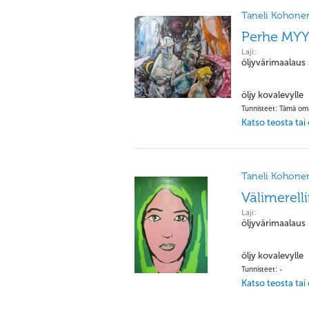
Taneli Kohone
Perhe MY
Laji:
öljyvärimaalaus
öljy kovalevylle
Tunnisteet: Tämä oma
Katso teosta tai
Taneli Kohone
Välimerell
Laji:
öljyvärimaalaus
öljy kovalevylle
Tunnisteet: -
Katso teosta tai