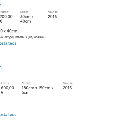
s
Hinta:
Mitat:
Vuosi:
200,00
30cm x
2016
€
40cm
 30 x 40cm
, akryyli, maalaus, joa, abstrakti
 osta teos
n:
Hinta:
Mitat:
Vuosi:
600,00
180cm x 150cm x
2016
€
5cm
 osta teos