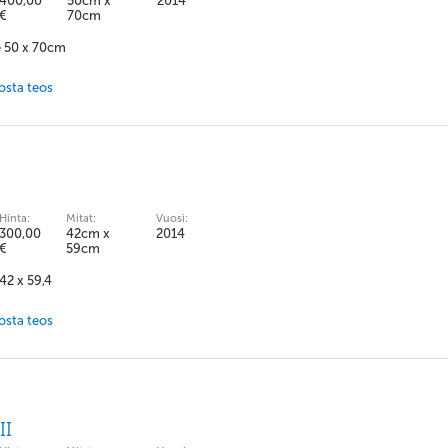
400,00
50cm x
2014
€
70cm
e 50 x 70cm
 osta teos
Hinta:
Mitat:
Vuosi:
300,00
42cm x
2014
€
59cm
 42 x 59,4
 osta teos
II