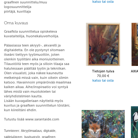
katso tai osta
graafinen suunnittelu/muu
logosuunnittelija
piirtäjä, kuvittaja
Oma kuvaus
Graafista suunnittelua opiskeleva
kuvataiteilija, huonekaluverhoilija.
Pääasiassa teen akryyli-, akvarelli ja
digitaidetta. En ole pystynyt sitomaan
itseäni tiettyyn tyylimuottiin, joten
olenkin tyyliltäni aika moniulotteinen.
Tilaustöitä teen myös ja silloin tilaaja saa
halutessaan päättää tyylin ja tekniikan.
Tietojen tulva
AIK
Olen visualisti, joka näkee kauneutta
70,00 €
melkeinpä missä vain, kuin oikein silmin
katso tai osta
katsoo. Havainnoin ympäröivää maailmaa
kaiken aikaa. Aihe/inspiraatio voi syntyä
lähes mistä vain muotokielen tai
väriyhdistelmien kautta.
Lisään kuvagalleriaan näytteitä myös
kuvitus ja graafisen suunnittelun töistäni,
kun kiireiltäni ehdin.
Tutustu lisää www.sarantaide.com
Tunnisteet: Akryylimaalaus, digitaide,
taidejulisteet, kuvitustyöt, graafinen