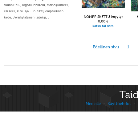
suunnittelu, logosuunnittelu, mainosjulisteet,
esitteet, kuvittaja, tunteikas, empaattinen
NOMPPISKETTU (myyty)
taide, Jyväskyläläinen taiteilija, .
0,00 €
katso tai osta
Edellinen sivu
1
Taid
Medialle
-
Käyttöehdot
-