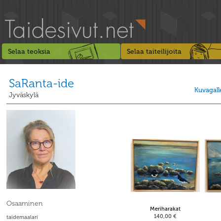
Selaa teoksia
Selaa taiteilijoita
SaRanta-ide
Kuvagall
Jyväskylä
Osaaminen
Meriharakat
140,00 €
taidemaalari