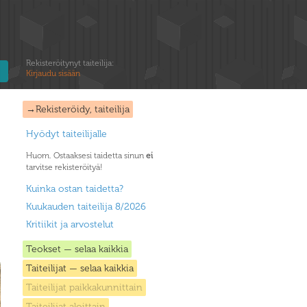
Rekisteröitynyt taiteilija:
Kirjaudu sisään
→Rekisteröidy, taiteilija
Hyödyt taiteilijalle
Huom. Ostaaksesi taidetta sinun
ei
tarvitse rekisteröityä!
Kuinka ostan taidetta?
Kuukauden taiteilija 8/2026
Kritiikit ja arvostelut
Teokset — selaa kaikkia
Taiteilijat — selaa kaikkia
Taiteilijat paikkakunnittain
Taiteilijat aloittain