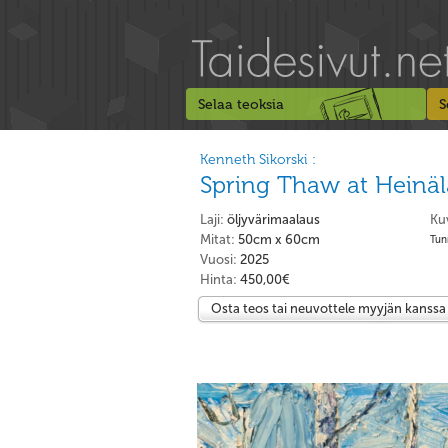
Selaa teoksia
S
Kenneth Sikorski :
Spring Thaw at Heinä
Laji:
öljyvärimaalaus
Ku
Mitat:
50cm x 60cm
Tun
Vuosi:
2025
Hinta:
450,00€
Osta teos tai neuvottele myyjän kanssa