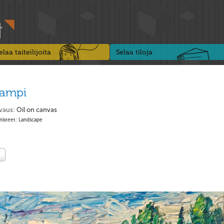
elaa taiteilijoita
Selaa tiloja
lampi
vaus:
Oil on canvas
nisteet: Landscape