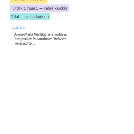
Kritiikit, haast. — selaa kaikkia
Tilat — selaa kaikkia
Uutisia
Anna-Maria Martikainen mukana
Kangasalan Kuvataiteen Ystävien
kesänäytte
...