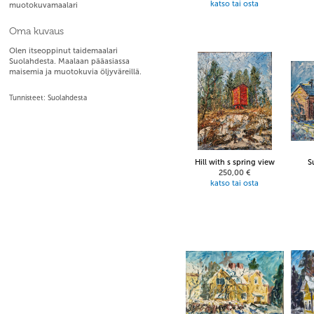
katso tai osta
muotokuvamaalari
Oma kuvaus
Olen itseoppinut taidemaalari
Suolahdesta. Maalaan pääasiassa
maisemia ja muotokuvia öljyväreillä.
Tunnisteet: Suolahdesta
Hill with s spring view
S
250,00 €
katso tai osta