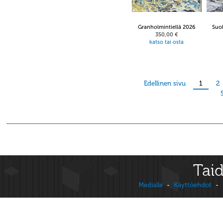
Granholmintiellä 2026
Suo
350,00 €
katso tai osta
Edellinen sivu
1
2
Taid
Medialle
-
Käyttöehdot
-