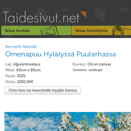
Selaa teoksia
Selaa taiteilijoita
Kenneth Sikorski :
Omenapuu Hylätyssä Puutarhassa
Laji:
öljyvärimaalaus
Kuvaus:
Oil on canvas
Mitat:
60cm x 80cm
Tunnisteet: Landscape
Vuosi:
2025
Hinta:
1200,00€
Osta teos tai neuvottele myyjän kanssa