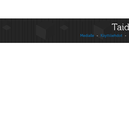
Taid
Medialle
-
Käyttöehdot
-