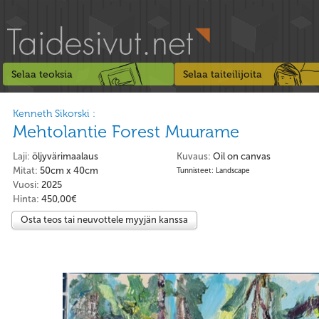
Selaa teoksia
Selaa taiteilijoita
Kenneth Sikorski :
Mehtolantie Forest Muurame
Laji:
öljyvärimaalaus
Kuvaus:
Oil on canvas
Mitat:
50cm x 40cm
Tunnisteet: Landscape
Vuosi:
2025
Hinta:
450,00€
Osta teos tai neuvottele myyjän kanssa