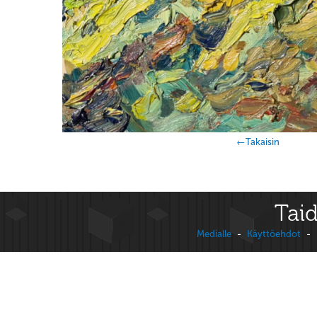
←Takaisin
Taid
Medialle
-
Käyttöehdot
-