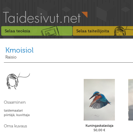
Selaa teoksia
Selaa taiteilijoita
Kmoisiol
Raisio
Osaaminen
taidemaalari
piirtäjä, kuvittaja
Oma kuvaus
Kuningaskalastaja
50,00 €