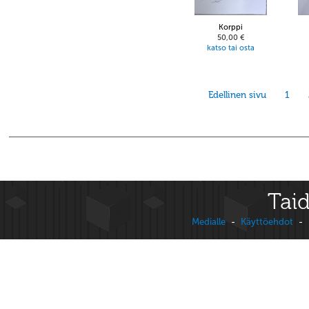
Korppi
50,00 €
katso tai osta
Edellinen sivu
1
Taid
Medialle
-
Käyttöehdot
-