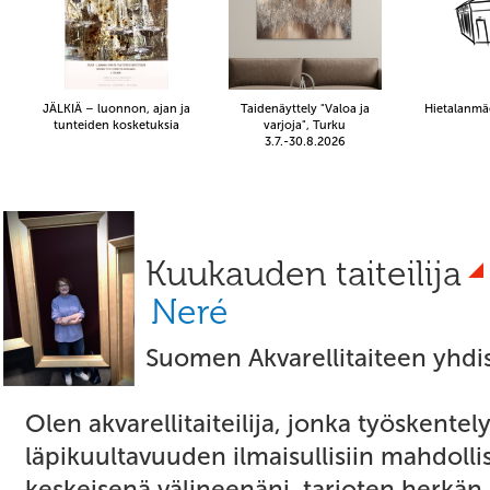
JÄLKIÄ – luonnon, ajan ja
Taidenäyttely "Valoa ja
Hietalanmä
tunteiden kosketuksia
varjoja", Turku
3.7.-30.8.2026
Kuukauden taiteilija
Neré
Suomen Akvarellitaiteen yhdis
Olen akvarellitaiteilija, jonka työskentely
läpikuultavuuden ilmaisullisiin mahdollis
keskeisenä välineenäni, tarjoten herkän