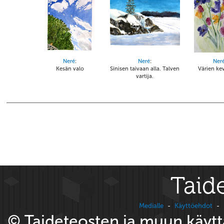
Neré
:
Neré
:
Ner
Kesän valo
Sinisen taivaan alla. Talven
Värien kev
vartija.
Taide
Medialle
-
Käyttöehdot
-
© Taideteosten ja muun käyttä