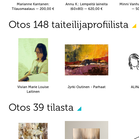
Marianne Kantanen:
Annu K.: Lempeitä laineita
Minni Vanha
Tilausmaalaus — 200,00 €
(60×80) — 620,00 €
— 50
Otos 148 taiteilijaprofiilista
Vivian Marie Louise
Jyrki Outinen - Parhaat
ALIN
Laitinen
Otos 39 tilasta