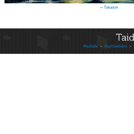
←Takaisin
Taid
Medialle
-
Käyttöehdot
-