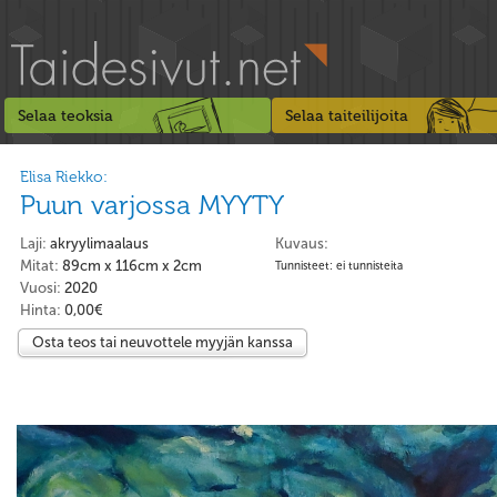
Selaa teoksia
Selaa taiteilijoita
Elisa Riekko:
Puun varjossa MYYTY
Laji:
akryylimaalaus
Kuvaus:
Mitat:
89cm x 116cm x 2cm
Tunnisteet: ei tunnisteita
Vuosi:
2020
Hinta:
0,00€
Osta teos tai neuvottele myyjän kanssa