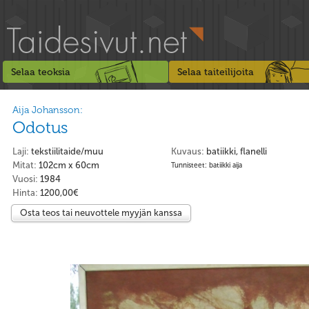
Selaa teoksia
Selaa taiteilijoita
Aija Johansson:
Odotus
Laji:
tekstiilitaide/muu
Kuvaus:
batiikki, flanelli
Mitat:
102cm x 60cm
Tunnisteet: batiikki aija
Vuosi:
1984
Hinta:
1200,00€
Osta teos tai neuvottele myyjän kanssa