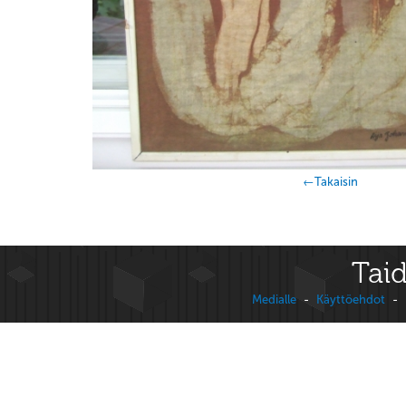
←Takaisin
Taid
Medialle
-
Käyttöehdot
-