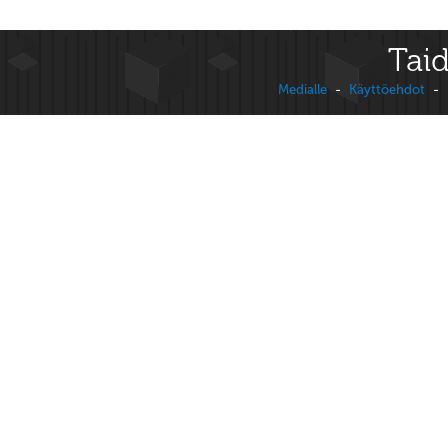
Taid
Medialle
-
Käyttöehdot
-