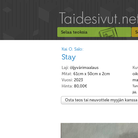
Selaa teoksia
S
Kai O. Salo:
Stay
Laji:
öljyvärimaalaus
Ku
Mitat:
61cm x 50cm x 2cm
oi
Vuosi:
2023
maa
Hinta:
80,00€
Tunn
jää,
Osta teos tai neuvottele myyjän kanssa