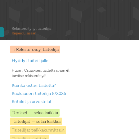
Rekisteröitynyt taiteilija:
Kirjaudu sisään
→Rekisteröidy, taiteilija
Hyödyt taiteilijalle
Huom. Ostaaksesi taidetta sinun
ei
tarvitse rekisteröityä!
Kuinka ostan taidetta?
Kuukauden taiteilija 8/2026
Kritiikit ja arvostelut
Teokset — selaa kaikkia
Taiteilijat — selaa kaikkia
Taiteilijat paikkakunnittain
Taiteilijat aloittain