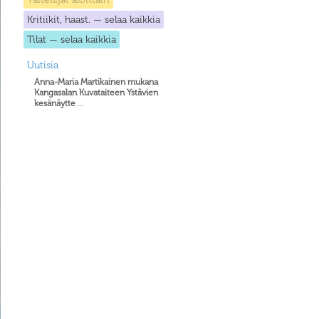
Kritiikit, haast. — selaa kaikkia
Tilat — selaa kaikkia
Uutisia
Anna-Maria Martikainen mukana
Kangasalan Kuvataiteen Ystävien
kesänäytte
...