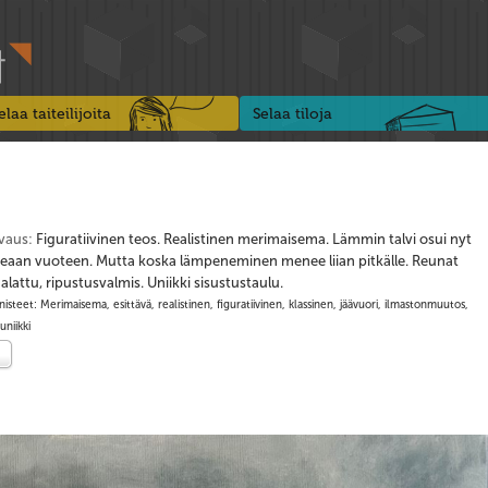
elaa taiteilijoita
Selaa tiloja
vaus:
Figuratiivinen teos. Realistinen merimaisema. Lämmin talvi osui nyt
keaan vuoteen. Mutta koska lämpeneminen menee liian pitkälle. Reunat
lattu, ripustusvalmis. Uniikki sisustustaulu.
isteet: Merimaisema, esittävä, realistinen, figuratiivinen, klassinen, jäävuori, ilmastonmuutos,
 uniikki