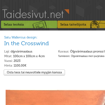
Selaa teoksia
Selaa taiteilijoita
Satu Wallenius design:
In the Crosswind
Laji:
öljyvärimaalaus
Kuvaus:
Öljyvärimaalaus pronssi 
Mitat:
100cm x 100cm x 4cm
Tunnisteet: Öljyvärimaalaus meri purjelaiva
Vuosi:
2023
Hinta:
1100,00€
Osta teos tai neuvottele myyjän kanssa