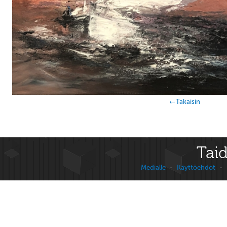
←Takaisin
Taid
Medialle
-
Käyttöehdot
-