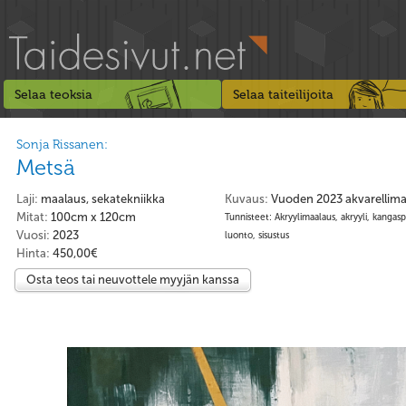
Selaa teoksia
Selaa taiteilijoita
Sonja Rissanen:
Metsä
Laji:
maalaus, sekatekniikka
Kuvaus:
Vuoden 2023 akvarellima
Mitat:
100cm x 120cm
Tunnisteet: Akryylimaalaus, akryyli, kangasp
Vuosi:
2023
luonto, sisustus
Hinta:
450,00€
Osta teos tai neuvottele myyjän kanssa