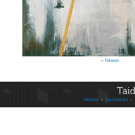
←Takaisin
Taid
Medialle
-
Käyttöehdot
-