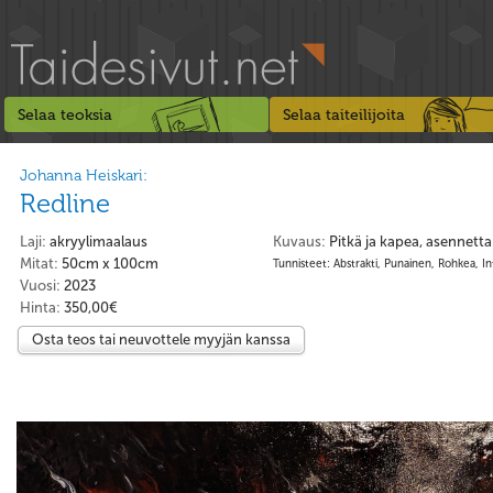
Selaa teoksia
Selaa taiteilijoita
Johanna Heiskari:
Redline
Laji:
akryylimaalaus
Kuvaus:
Pitkä ja kapea, asennett
Mitat:
50cm x 100cm
Tunnisteet: Abstrakti, Punainen, Rohkea, Int
Vuosi:
2023
Hinta:
350,00€
Osta teos tai neuvottele myyjän kanssa