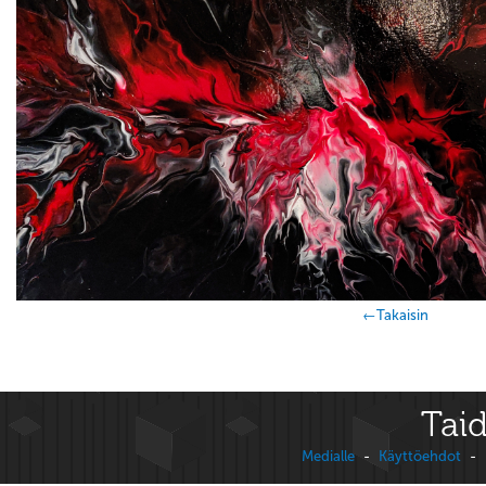
←Takaisin
Taid
Medialle
-
Käyttöehdot
-