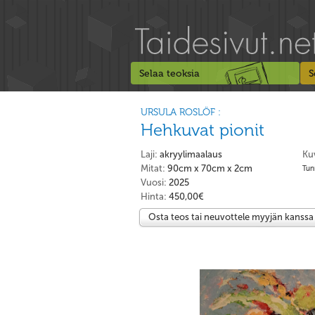
Selaa teoksia
S
URSULA ROSLÖF :
Hehkuvat pionit
Laji:
akryylimaalaus
Ku
Mitat:
90cm x 70cm x 2cm
Tunn
Vuosi:
2025
Hinta:
450,00€
Osta teos tai neuvottele myyjän kanssa