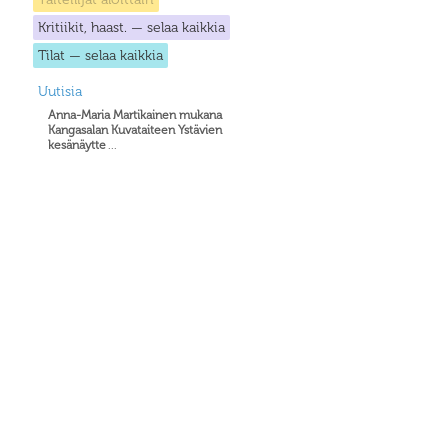
Kritiikit, haast. — selaa kaikkia
Tilat — selaa kaikkia
Uutisia
Anna-Maria Martikainen mukana
Kangasalan Kuvataiteen Ystävien
kesänäytte
...