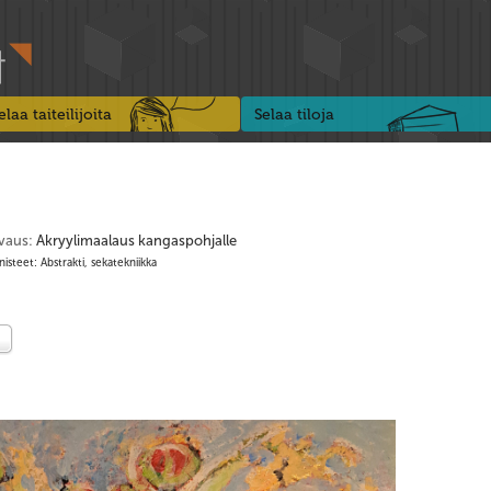
elaa taiteilijoita
Selaa tiloja
vaus:
Akryylimaalaus kangaspohjalle
isteet: Abstrakti, sekatekniikka