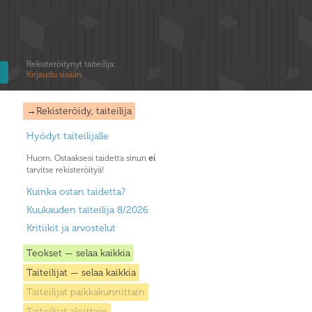
Rekisteröitynyt taiteilija:
Kirjaudu sisään
→Rekisteröidy, taiteilija
Hyödyt taiteilijalle
Huom. Ostaaksesi taidetta sinun
ei
tarvitse rekisteröityä!
Kuinka ostan taidetta?
Kuukauden taiteilija 8/2026
Kritiikit ja arvostelut
Teokset — selaa kaikkia
Taiteilijat — selaa kaikkia
Taiteilijat paikkakunnittain
Taiteilijat aloittain