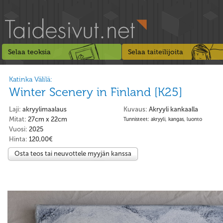
Selaa teoksia
Selaa taiteilijoita
Katinka Välilä:
Winter Scenery in Finland [K25]
Laji:
akryylimaalaus
Kuvaus:
Akryyli kankaalla
Mitat:
27cm x 22cm
Tunnisteet: akryyli, kangas, luonto
Vuosi:
2025
Hinta:
120,00€
Osta teos tai neuvottele myyjän kanssa