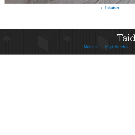
←Takaisin
Taid
Medialle
-
Käyttöehdot
-