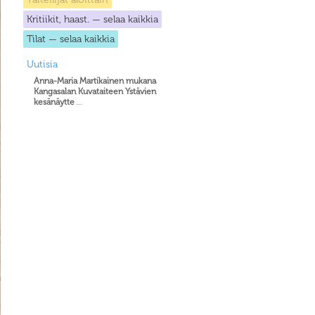
Kritiikit, haast. — selaa kaikkia
Tilat — selaa kaikkia
Uutisia
Anna-Maria Martikainen mukana
Kangasalan Kuvataiteen Ystävien
kesänäytte
...