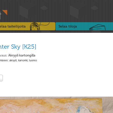
elaa taiteilijoita
Selaa tiloja
ter Sky [K25]
vaus:
Akryyli kartongilla
isteet: akryyli, kartonki, luonto