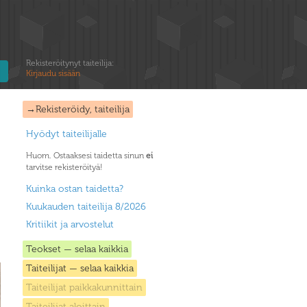
Rekisteröitynyt taiteilija:
Kirjaudu sisään
→Rekisteröidy, taiteilija
Hyödyt taiteilijalle
Huom. Ostaaksesi taidetta sinun
ei
tarvitse rekisteröityä!
Kuinka ostan taidetta?
Kuukauden taiteilija 8/2026
Kritiikit ja arvostelut
Teokset — selaa kaikkia
Taiteilijat — selaa kaikkia
Taiteilijat paikkakunnittain
Taiteilijat aloittain