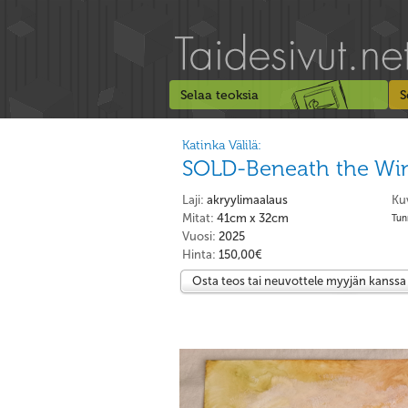
Selaa teoksia
S
Katinka Välilä:
SOLD-Beneath the Win
Laji:
akryylimaalaus
Ku
Mitat:
41cm x 32cm
Tunn
Vuosi:
2025
Hinta:
150,00€
Osta teos tai neuvottele myyjän kanssa