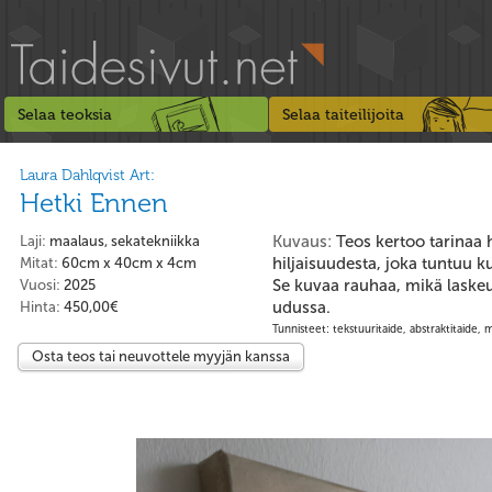
Selaa teoksia
Selaa taiteilijoita
Laura Dahlqvist Art:
Hetki Ennen
Kuvaus:
Teos kertoo tarinaa 
Laji:
maalaus, sekatekniikka
hiljaisuudesta, joka tuntuu k
Mitat:
60cm x 40cm x 4cm
Se kuvaa rauhaa, mikä lask
Vuosi:
2025
udussa.
Hinta:
450,00€
Tunnisteet: tekstuuritaide, abstraktitaide,
Osta teos tai neuvottele myyjän kanssa