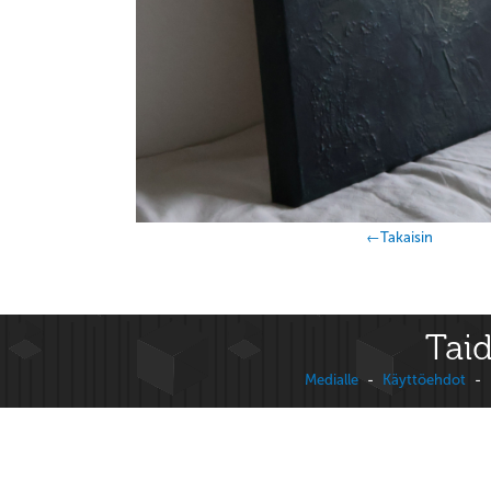
←Takaisin
Taid
Medialle
-
Käyttöehdot
-