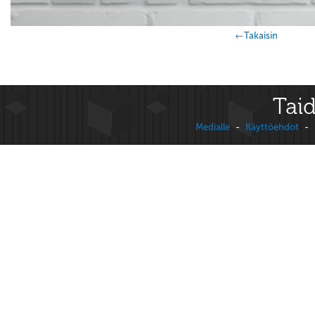
←Takaisin
Taid
Medialle
-
Käyttöehdot
-