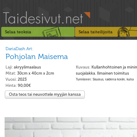
Selaa teoksia
Selaa taiteilijoita
DariaDash Art:
Pohjolan Maisema
Laji:
akryylimaalaus
Kuvaus:
Kullanhohtoinen ja minim
Mitat:
30cm x 40cm x 2cm
suojalakka. Ilmainen toimitus
Vuosi:
2023
Tunnisteet: Sisustus, taidetta kotiin, kulta
Hinta:
90,00€
Osta teos tai neuvottele myyjän kanssa