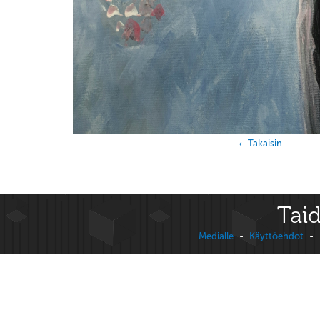
←Takaisin
Taid
Medialle
-
Käyttöehdot
-