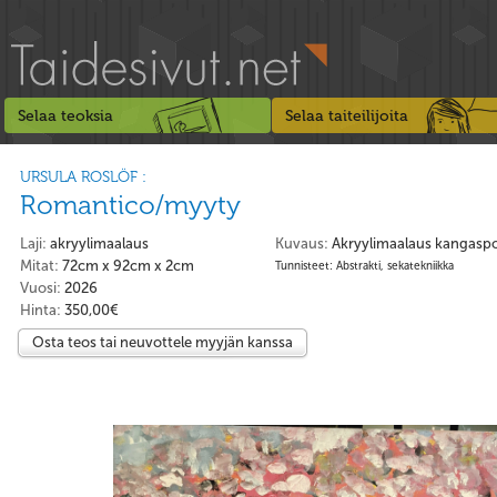
Selaa teoksia
Selaa taiteilijoita
URSULA ROSLÖF :
Romantico/myyty
Laji:
akryylimaalaus
Kuvaus:
Akryylimaalaus kangaspo
Mitat:
72cm x 92cm x 2cm
Tunnisteet: Abstrakti, sekatekniikka
Vuosi:
2026
Hinta:
350,00€
Osta teos tai neuvottele myyjän kanssa