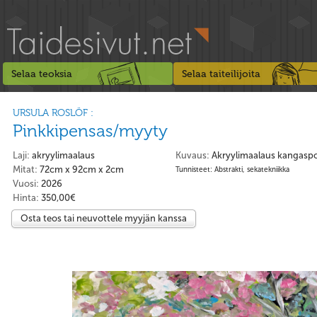
Selaa teoksia
Selaa taiteilijoita
URSULA ROSLÖF :
Pinkkipensas/myyty
Laji:
akryylimaalaus
Kuvaus:
Akryylimaalaus kangaspo
Mitat:
72cm x 92cm x 2cm
Tunnisteet: Abstrakti, sekatekniikka
Vuosi:
2026
Hinta:
350,00€
Osta teos tai neuvottele myyjän kanssa