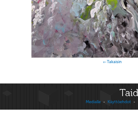
←Takaisin
Taid
Medialle
-
Käyttöehdot
-