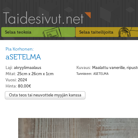
Selaa teoksia
Selaa taiteilijoita
Pia Korhonen:
aSETELMA
Laji:
akryylimaalaus
Kuvaus:
Maalattu vanerille, ripus
Mitat:
25cm x 26cm x 1cm
Tunnisteet: ASETELMA
Vuosi:
2024
Hinta:
80,00€
Osta teos tai neuvottele myyjän kanssa