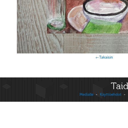
←Takaisin
Taid
Medialle
-
Käyttöehdot
-