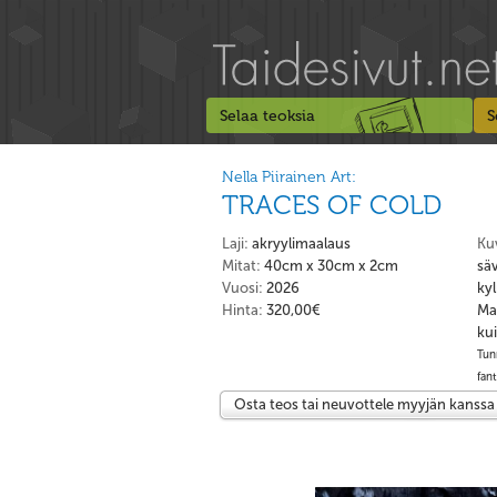
Selaa teoksia
S
Nella Piirainen Art:
TRACES OF COLD
Laji:
akryylimaalaus
Ku
Mitat:
40cm x 30cm x 2cm
sä
Vuosi:
2026
kyl
Hinta:
320,00€
Maa
kui
Tun
fant
Osta teos tai neuvottele myyjän kanssa