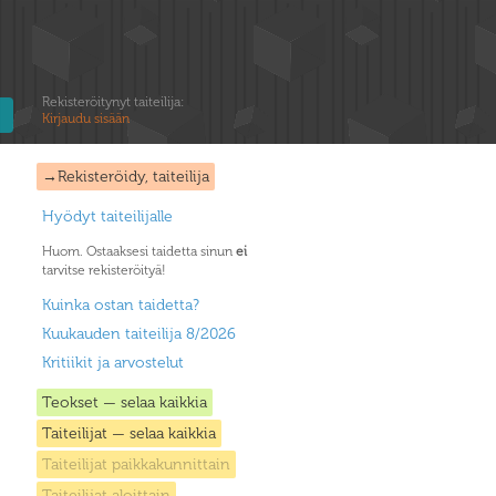
Rekisteröitynyt taiteilija:
Kirjaudu sisään
→Rekisteröidy, taiteilija
Hyödyt taiteilijalle
Huom. Ostaaksesi taidetta sinun
ei
tarvitse rekisteröityä!
Kuinka ostan taidetta?
Kuukauden taiteilija 8/2026
Kritiikit ja arvostelut
Teokset — selaa kaikkia
Taiteilijat — selaa kaikkia
Taiteilijat paikkakunnittain
Taiteilijat aloittain