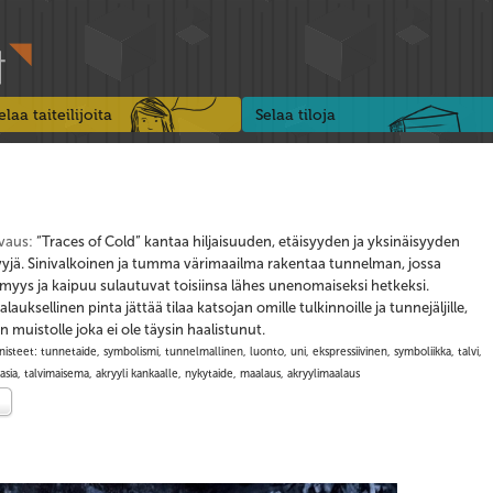
elaa taiteilijoita
Selaa tiloja
vaus:
“Traces of Cold” kantaa hiljaisuuden, etäisyyden ja yksinäisyyden
vyjä. Sinivalkoinen ja tumma värimaailma rakentaa tunnelman, jossa
myys ja kaipuu sulautuvat toisiinsa lähes unenomaiseksi hetkeksi.
lauksellinen pinta jättää tilaa katsojan omille tulkinnoille ja tunnejäljille,
n muistolle joka ei ole täysin haalistunut.
nisteet: tunnetaide, symbolismi, tunnelmallinen, luonto, uni, ekspressiivinen, symboliikka, talvi,
asia, talvimaisema, akryyli kankaalle, nykytaide, maalaus, akryylimaalaus