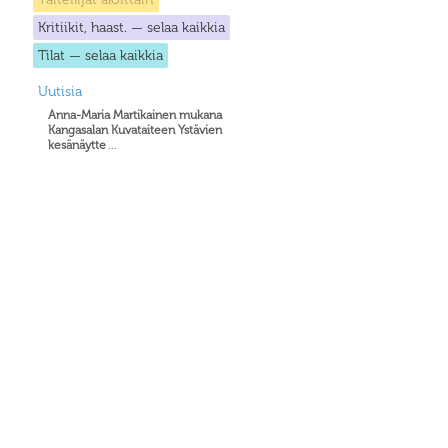
Kritiikit, haast. — selaa kaikkia
Tilat — selaa kaikkia
Uutisia
Anna-Maria Martikainen mukana
Kangasalan Kuvataiteen Ystävien
kesänäytte
...