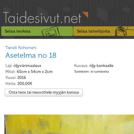
Selaa teoksia
Selaa taiteilijoita
Taneli Kohonen:
Asetelma no 18
Laji:
öljyvärimaalaus
Kuvaus:
öljy kankaalle
Mitat:
65cm x 54cm x 2cm
Tunnisteet: ei tunnisteita
Vuosi:
2016
Hinta:
200,00€
Osta teos tai neuvottele myyjän kanssa