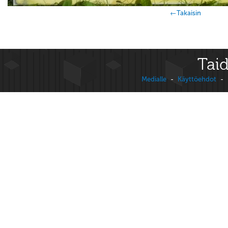
←Takaisin
Taid
Medialle
-
Käyttöehdot
-