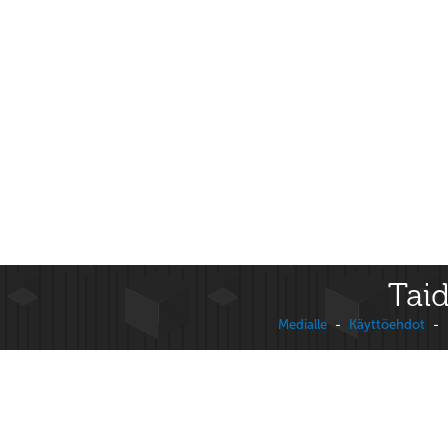
Taid
Medialle
-
Käyttöehdot
-