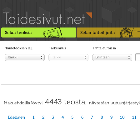
Selaa teoksia
Selaa taiteilijoita
Taideteoksen laji
Tarkennus
Hinta euroissa
Kaikki
Kaikki
Enintään
4443 teosta,
Hakuehdoilla löytyi
näytetään uutuusjärjestyk
Edellinen
1
2
3
4
5
6
7
8
9
10
11