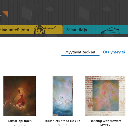
elaa taiteilijoita
Selaa tiloja
Myytävät teokset
Ota yhteyttä
Tanssi läpi tulen
Ruuan etsintä tä MYYTY
Dansing with flowers
380,00 €
0,00 €
MYYTY