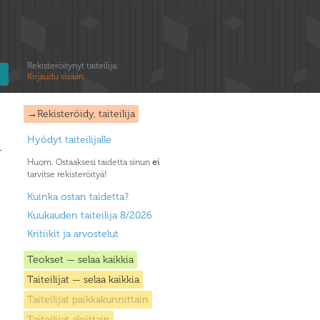
Rekisteröitynyt taiteilija:
Kirjaudu sisään
→Rekisteröidy, taiteilija
Hyödyt taiteilijalle
Huom. Ostaaksesi taidetta sinun
ei
tarvitse rekisteröityä!
Kuinka ostan taidetta?
Kuukauden taiteilija 8/2026
Kritiikit ja arvostelut
Teokset — selaa kaikkia
Taiteilijat — selaa kaikkia
Taiteilijat paikkakunnittain
Taiteilijat aloittain