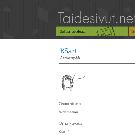
Selaa teoksia
S
KSart
Järvenpää
Osaaminen
taidemaalari
Oma kuvaus
Ksart.fi