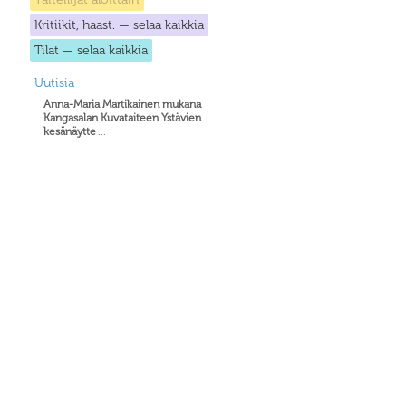
Kritiikit, haast. — selaa kaikkia
Tilat — selaa kaikkia
Uutisia
Anna-Maria Martikainen mukana
Kangasalan Kuvataiteen Ystävien
kesänäytte
...