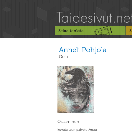
Selaa teoksia
S
Anneli Pohjola
Oulu
Osaaminen
kuvataiteen palvelut/muu