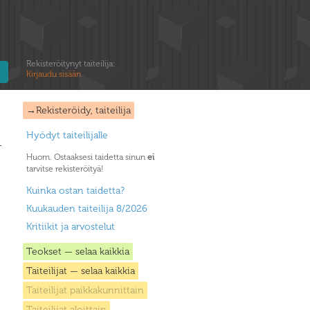
Rekisteröitynyt taiteilija:
Kirjaudu sisään
→Rekisteröidy, taiteilija
Hyödyt taiteilijalle
Huom. Ostaaksesi taidetta sinun
ei
tarvitse rekisteröityä!
Kuinka ostan taidetta?
Kuukauden taiteilija 8/2026
Kritiikit ja arvostelut
Teokset — selaa kaikkia
Taiteilijat — selaa kaikkia
Taiteilijat paikkakunnittain
Taiteilijat aloittain