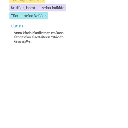
Kritiikit, haast. — selaa kaikkia
Tilat — selaa kaikkia
Uutisia
Anna-Maria Martikainen mukana
Kangasalan Kuvataiteen Ystävien
kesänäytte
...