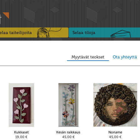
elaa taiteilijoita
Selaa tiloja
Myytävät teokset
Ota yhteyttä
Kukkaset
Kesän raikkaus
Noname
19,00 €
45,00 €
45,00 €