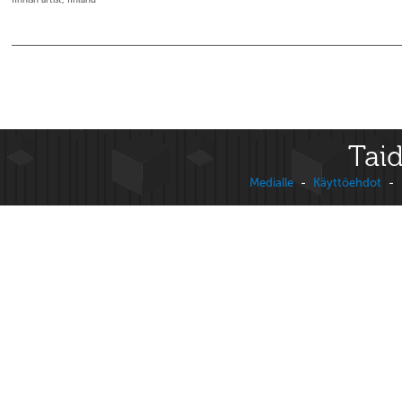
finnish artist, finland
Taid
Medialle
-
Käyttöehdot
-