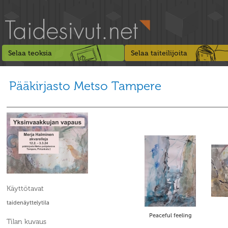
Selaa teoksia
Selaa taiteilijoita
Pääkirjasto Metso Tampere
Käyttötavat
taidenäyttelytila
Peaceful feeling
Tilan kuvaus