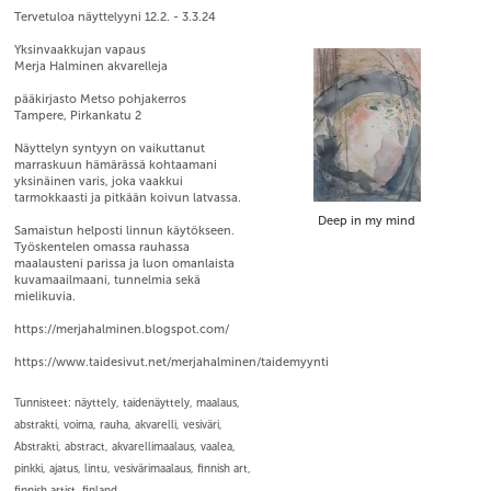
Tervetuloa näyttelyyni 12.2. - 3.3.24
Yksinvaakkujan vapaus
Merja Halminen akvarelleja
pääkirjasto Metso pohjakerros
Tampere, Pirkankatu 2
Näyttelyn syntyyn on vaikuttanut
marraskuun hämärässä kohtaamani
yksinäinen varis, joka vaakkui
tarmokkaasti ja pitkään koivun latvassa.
Deep in my mind
Samaistun helposti linnun käytökseen.
Työskentelen omassa rauhassa
maalausteni parissa ja luon omanlaista
kuvamaailmaani, tunnelmia sekä
mielikuvia.
https://merjahalminen.blogspot.com/
https://www.taidesivut.net/merjahalminen/taidemyynti
Tunnisteet: näyttely, taidenäyttely, maalaus,
abstrakti, voima, rauha, akvarelli, vesiväri,
Abstrakti, abstract, akvarellimaalaus, vaalea,
pinkki, ajatus, lintu, vesivärimaalaus, finnish art,