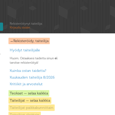
Rekisteröitynyt taiteilija:
Kirjaudu sisään
→Rekisteröidy, taiteilija
Hyödyt taiteilijalle
Huom. Ostaaksesi taidetta sinun
ei
tarvitse rekisteröityä!
Kuinka ostan taidetta?
Kuukauden taiteilija 8/2026
Kritiikit ja arvostelut
Teokset — selaa kaikkia
Taiteilijat — selaa kaikkia
Taiteilijat paikkakunnittain
Taiteilijat aloittain