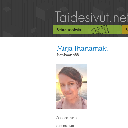
Selaa teoksia
S
Mirja Ihanamäki
Kankaanpää
Osaaminen
taidemaalari