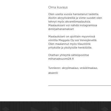
Oma kuvaus
Olen useita vuosia harrastanut taidetta.
Aloitin akryyliväreillä ja viime vuodet olen
tehnyt myös akvarellimaalauksia.
Maalauksiani voi nähdä instagramissa
@mirjaihanamakiart
Maalauksiani on ajoittain myynnissä
viinitila Meggala Oy:ssä Venesjärvellä.
Olen maalannut myös tilaustöitä
yrityksille ja yksityisille henkilöille.
Otathan yhteyttä sähköpostitse
mihana@suomi24.fi
Tunnisteet: akryylimaalaus, vesivärimaalaus,
akvarelli