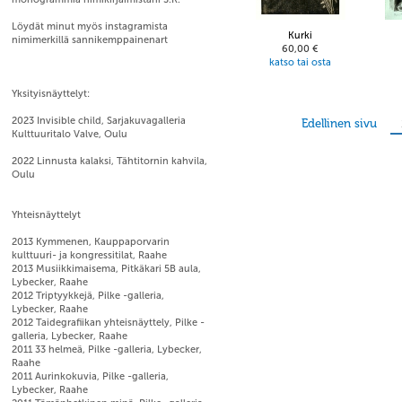
Löydät minut myös instagramista
Kurki
nimimerkillä sannikemppainenart
60,00 €
katso tai osta
Yksityisnäyttelyt:
2023 Invisible child, Sarjakuvagalleria
Edellinen sivu
Kulttuuritalo Valve, Oulu
2022 Linnusta kalaksi, Tähtitornin kahvila,
Oulu
Yhteisnäyttelyt
2013 Kymmenen, Kauppaporvarin
kulttuuri- ja kongressitilat, Raahe
2013 Musiikkimaisema, Pitkäkari 5B aula,
Lybecker, Raahe
2012 Triptyykkejä, Pilke -galleria,
Lybecker, Raahe
2012 Taidegrafiikan yhteisnäyttely, Pilke -
galleria, Lybecker, Raahe
2011 33 helmeä, Pilke -galleria, Lybecker,
Raahe
2011 Aurinkokuvia, Pilke -galleria,
Lybecker, Raahe