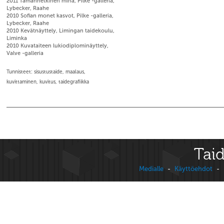
2011 Tämänhetkinen minä, Pilke -galleria,
Lybecker, Raahe
2010 Sofian monet kasvot, Pilke -galleria,
Lybecker, Raahe
2010 Kevätnäyttely, Limingan taidekoulu,
Liminka
2010 Kuvataiteen lukiodiplominäyttely,
Valve -galleria
Tunnisteet: sisustustaide, maalaus,
kuvittaminen, kuvitus, taidegrafiikka
Taid
Medialle
-
Käyttöehdot
-