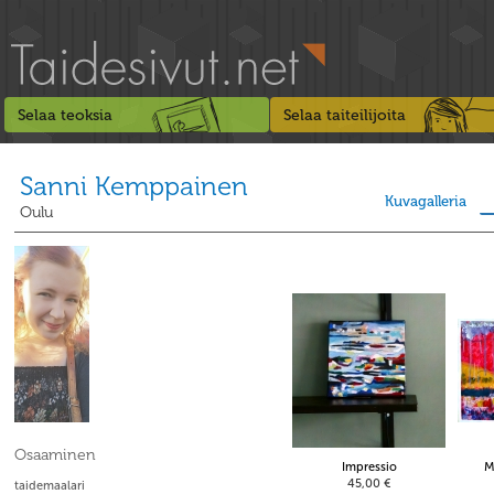
Selaa teoksia
Selaa taiteilijoita
Sanni Kemppainen
Kuvagalleria
Oulu
Osaaminen
Impressio
M
45,00 €
taidemaalari