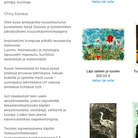
katso tai osta
piirtäjä, kuvittaja
Oma kuvaus
Olen kuva-artesaaniksi kouluttautunut
kuvataiteen tekijä Oulusta ja työskentelen
päivätyökseni koulunkäynninohjaajana.
Inspiraationi kumpuaa pitkälti seuraavista
teemoista:
Luonto, muinaisusko ja mytologia,
lapsuuden maaseutu, kuvitetut
lastenkirjat ja mökkimiljöö.
Kuvan tekemisessä en halua pysyä
Läpi sateen ja tuulen
Tu
yhdessä ainoassa tekniikassa, haluan
100,00 €
kokeilla ja opetella myös uusia –
katso tai osta
uusimpana tekniikkana UV-valossa
pimeässä hohtavat työt.
Isot maalaukset teen usein
akryylimaaleilla, joskus öljyväreillä.
Sekatekniikkatöissäni käytän
akryylimusteita, vesivärejä, värikyniä ja
tusseja. Lisäksi teen pieniä
kaiverrusteoksia raapekartongista.
Teosten signeerauksena käytän
itsesuunnittelemaani
monogrammia nimikirjaimistani S.K.